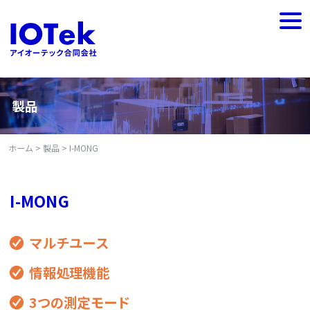
Skip
to
togg
content
navi
製品
ホーム
>
製品
>
I-MONG
I-MONG
マルチユース
情報処理機能
3つの測定モード