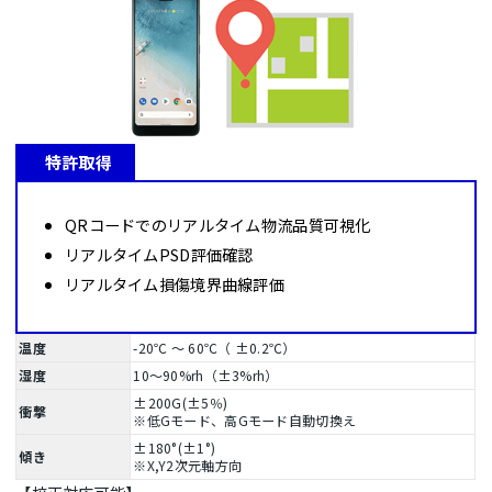
特許取得
QRコードでのリアルタイム物流品質可視化
リアルタイムPSD評価確認
リアルタイム損傷境界曲線評価
温度
-20℃ ～ 60℃（ ±0.2℃）
湿度
10～90%rh（±3%rh）
±200G(±5％)
衝撃
※低Gモード、高Gモード自動切換え
±180°(±1°)
傾き
※X,Y2次元軸方向